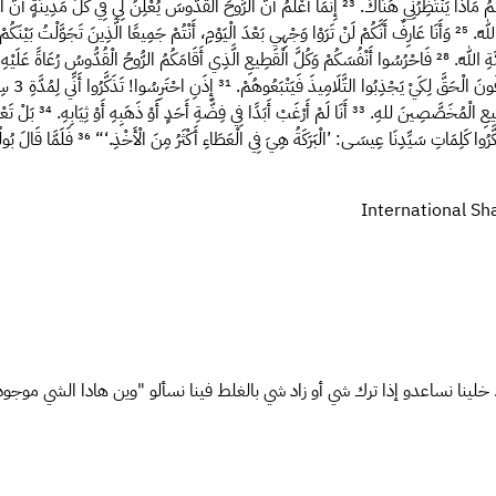
َمُ مَاذَا يَنْتَظِرُنِي هُنَاكَ.
²³
إِنَّمَا أَعْلَمُ أَنَّ الرُّوحَ الْقُدُّوسَ يُعْلِنُ لِي فِي كُلِّ مَدِينَةٍ أَن
اللهِ.
²⁵
وَأَنَا عَارِفٌ أَنَّكُمْ لَنْ تَرَوْا وَجْهِي بَعْدَ الْيَوْمِ، أَنْتُمْ جَمِيعًا الَّذِينَ تَجَوَّلْتُ بَيْنَك
ئَةِ اللهِ.
²⁸
فَاحْرُسُوا أَنْفُسَكُمْ وَكُلَّ الْقَطِيعِ الَّذِي أَقَامَكُمُ الرُّوحُ الْقُدُّوسُ رُعَاةً عَلَيْهِ. اِرْ
ُونَ الْحَقَّ لِكَيْ يَجْذِبُوا التَّلَامِيذَ فَيَتْبَعُوهُمْ.
³¹
إِذَنِ احْتَرِسُوا! تَذَكَّرُوا أَنِّي لِمُدَّةِ 3 سِنِينَ لَمْ أَتَوَقَّفْ عَنْ أَنْ أُنْذِرَ كُلَّ وَاحِدٍ مِنْكُمْ بِدُمُوعٍ لَيْلًا وَنَهَارًا.
 جَمِيعِ الْمُخَصَّصِينَ للهِ.
³³
أَنَا لَمْ أَرْغَبْ أَبَدًا فِي فِضَّةِ أَحَدٍ أَوْ ذَهَبِهِ أَوْ ثِيَابِهِ.
³⁴
بَلْ تَعْ
َرُوا كَلِمَاتِ سَيِّدِنَا عِيسَـى: ’الْبَرَكَةُ هِيَ فِي الْعَطَاءِ أَكْثَرُ مِنَ الْأَخْذِ.‘“
³⁶
فَلَمَّا قَالَ ب
 خلينا نساعدو إذا ترك شي أو زاد شي بالغلط فينا نسألو "وين هادا الشي موجود