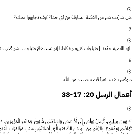
هل شاركت شي من القصّة السابقة مع أي حدا؟ كيف تجاوبوا معك؟
7
المرّة الماضية حدّدنا إحتياجات كتيرة وخطّطنا إنو نسد هالإحتياجات. شو قدر
8
دلوقتي يالا بينا نقرأ قصه جديده من الله
أعمال الرسل 20: 17-38
¹⁷
وَمِنْ مِيلِيتِي، أَرْسَلَ بُولُسُ إِلَى أَفَاسُسَ وَاسْتَدْعَى شُيُوخَ جَمَاعَةِ الْمُؤْمِنِينَ.
¹⁸
تَوَاضُعٍ وَبِدُمُوعٍ، بِالرَّغْمِ مِنَ الْمِحَنِ الصَّعْبَةِ الَّتِي أَصَابَتْنِي بِسَبَبِ مُؤَامَرَاتِ الْيَهُ