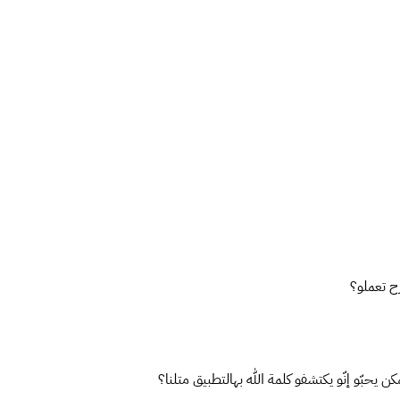
رح تعملو؟
يحبّو إنّو يكتشفو كلمة الله بهالتطبيق متلنا؟