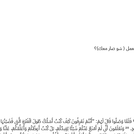
ت تعمل ( شو صار معك)؟
فَلَمَّا وَصَلُوا قَالَ لَهُمْ: ”أَنْتُمْ تَعْرِفُونَ كَيْفَ كُنْتُ أَسْلُكُ طُولَ الْفَتْرَةِ الَّتِي قَضَيْتُهَا 
ودِ.
²⁰
وَتَعْلَمُونَ أَنِّي لَمْ أَمْنَعْ عَنْكُمْ شَيْئًا يُفِيدُكُمْ، بَلْ كُنْتُ أَعِظُكُمْ وَأُعَلِّمُكُمْ، عَلَنًا وَ