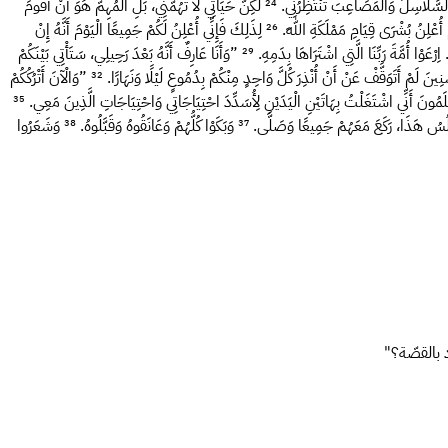
َّ السَّلَاسِلَ وَالْمَصَاعِبَ تَنْتَظِرُنِي.
²⁴
لَكِنَّ حَيَاتِي لَا تَهُمُّنِي، بَلِ الْمُهِمُّ هُوَ أَنْ أَقُومَ
ُمْ أُعْلِنُ بُشْرَى قِيَامِ مَمْلَكَةِ اللهِ.
²⁶
لِذَلِكَ فَإِنِّي أُعْلِنُ لَكُمْ جَمِيعًا الْيَوْمَ أَنَّهُ إِنْ
عَوْا أُمَّةَ رَبِّنَا الَّتِي اشْتَرَاهَا بِدَمِهِ.
²⁹
”وَأَنَا عَارِفٌ أَنَّهُ بَعْدَ رَحِيلِي، سَتَأْتِي بَيْنَكُمْ
³²
”وَالْآنَ أَتْرُكُكُمْ
لَمُونَ أَنِّي اشْتَغَلْتُ بِهَاتَيْنِ الْيَدَيْنِ لِأُسَدِّدَ احْتِيَاجَاتِي وَاحْتِيَاجَاتِ الَّذِينَ مَعِي.
³⁵
ُولُسُ هَذَا، رَكَعَ مَعَهُمْ جَمِيعًا وَصَلَّى.
³⁷
وَبَكَوْا كُلُّهُمْ وَعَانَقُوهُ وَقَبَّلُوهُ.
³⁸
وَشَعَرُوا
 بالقصّة؟"