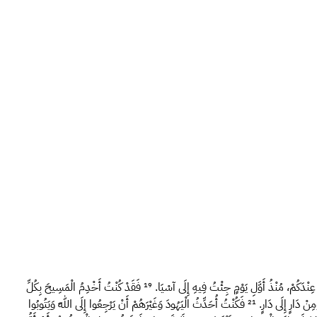
عِنْدَكُمْ، مُنْذُ أَوَّلِ يَوْمٍ جِئْتُ فِيهِ إِلَى آسْيَا.
¹⁹
فَقَدْ كُنْتُ أَخْدِمُ الْمَسِيحَ بِكُلِّ
مِنْ دَارٍ إِلَى دَارٍ.
²¹
فَكُنْتُ أُحَدِّثُ الْيَهُودَ وَغَيْرَهُمْ أَنْ يَرْجِعُوا إِلَى اللهِ وَيَتُوبُوا