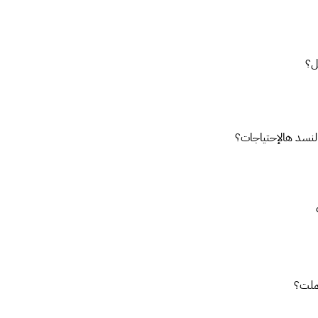
ل؟
 لنسد هالإحتياجات؟
عملت؟