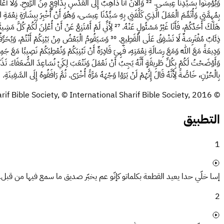
وَيُؤْمِنُوا بِسَيِّدِنَا عِيسَـى.
²²
وَالْآنَ أَنَا ذَاهِبٌ إِلَى الْقُدْسِ بِدَافِعٍ مِنَ الرُّوحِ. وَلَا أَعْل
بِمُهِمَّتِي وَأُتَمِّمَ الْعَمَلَ الَّذِي كَلَّفَنِي بِهِ سَيِّدُنَا عِيسَـى، وَهُوَ أَنْ أُخْبِرَ بِبِشَارَةِ نِعْمَةِ 
هَلَكَ أَحَدُكُمْ، فَأَنَا غَيْرُ مَسْئُولٍ عَنْهُ.
²⁷
لِأَنِّي لَمْ أَمْتَنِعْ عَنْ أَنْ أُعْلِنَ لَكُمْ كُلَّ مَشِي
ذِئَابٌ مُفْتَرِسَةٌ لَا تَشْفِقُ عَلَى الْقَطِيعِ.
³⁰
وَسَيَقُومُ الْبَعْضُ مِنْ بَيْنِكُمْ أَنْتُمْ، وَيُحَرِّف
وَدِيعَةً مَعَ اللهِ وَمَعَ رِسَالَةِ نِعْمَتِهِ، فَهِيَ قَادِرَةٌ أَنْ تَبْنِيَكُمْ وَتُعْطِيَكُمْ نَصِيبًا مَعَ
وَأَوْضَحْتُ لَكُمْ بِكُلِّ طَرِيقَةٍ أَنَّهُ يَجِبُ أَنْ نَعْمَلَ وَنَتْعَبَ لِكَيْ نُسَاعِدَ الضُّعَفَاءَ. تَذَكّ
بِالْحُزْنِ، خَاصَّةً لِأَنَّهُ قَالَ إِنَّهُمْ لَنْ يَرَوْا وَجْهَهُ مَرَّةً أُخْرَى. ثُمَّ رَافَقُوهُ إِلَى السَّفِينَةِ.
© International Sharif Bible Society, © International Sharif Bible Society, 2016
التطبيق
1
إسا خلّي حدا يعيد القطعة بكلماتو كإنّو عم يخبّر صديق ما سمع فيها من قبل.
2