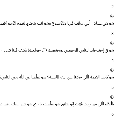
2
شو هي لمشاكل الّلي مرقت فيها هالأسبوع وشو انت بتحتاج لتصير الأمور أفض
3
شو في إحتياجات للناس الموجودين بمجتمعك ( أو حواليك) وكيف فينا نتعاون
4
شو كانت القصّة الّلي حكينا عنها المرّة الماضية؟ شو تعلّمنا عن الله وعن الناس؟
5
بالّلقاء الّلي مرق،إنت قرّرت إنّو تطبّق شو تعلّمت، يا ترى شو صار معك وشو 
6