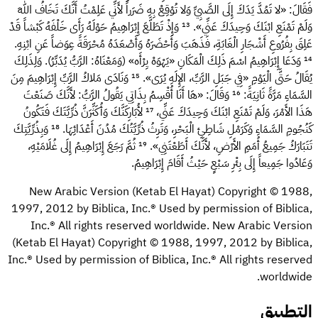
فَقَالَ: «لا تَمُدَّ يَدَكَ إِلَى الصَّبِيِّ وَلا تُوْقِعْ بِهِ ضَرَراً لأَنِّي عَلِمْتُ أَنَّكَ تَخَافُ اللهَ
وَلَمْ تَمْنَعِ ابْنَكَ وَحِيدَكَ عَنِّي».
¹³
وَإِذْ تَطَلَّعَ إِبْرَاهِيمُ حَوْلَهُ رَأَى خَلْفَهُ كَبْشاً قَدْ
عَلِقَ بِفُرُوعِ أَشْجَارِ الْغَابَةِ، فَذَهَبَ وَأَحْضَرَهُ وَأَصْعَدَهُ مُحْرَقَةً عِوَضاً عَنِ ابْنِهِ.
¹⁴
وَدَعَا إِبْرَاهِيمُ اسْمَ ذَلِكَ الْمَكَانِ «يَهْوَهْ يِرْأَه» (وَمَعْنَاهُ: الرَّبُّ يُدَبِّرُ). وَلِذَلِكَ
يُقَالُ حَتَّى الْيَوْمِ «فِي جَبَلِ الرَّبِّ، الإِلَهِ يُرَى».
¹⁵
وَنَادَى مَلاكُ الرَّبِّ إِبْرَاهِيمَ مِنَ
السَّمَاءِ مَرَّةً ثَانِيَةً:
¹⁶
وَقَالَ: «هَا أَنَا أُقْسِمُ بِذَاتِي يَقُولُ الرَّبُّ: لأَنَّكَ صَنَعْتَ
هَذَا الأَمْرَ، وَلَمْ تَمْنَعِ ابْنَكَ وَحِيدَكَ عَنِّي،
¹⁷
لأُبَارِكَنَّكَ وَأُكَثِّرَنَّ ذُرِّيَّتَكَ فَتَكُونُ
كَنُجُومِ السَّمَاءِ وَكَرَمْلِ شَاطِئِ الْبَحْرِ، وَتَرِثُ ذُرِّيَّتُكَ مُدُنَ أَعْدَائِهَا.
¹⁸
وَبِذُرِّيَّتِكَ
تَتَبَارَكُ جَمِيعُ أُمَمِ الأَرْضِ، لأَنَّكَ أَطَعْتَنِي».
¹⁹
ثُمَّ رَجَعَ إِبْرَاهِيمُ إِلَى غُلَامَيْهِ،
وَعَادُوا جَمِيعاً إِلَى بِئْرِ سَبْعٍ حَيْثُ أَقَامَ إِبْرَاهِيمُ.
New Arabic Version (Ketab El Hayat) Copyright © 1988,
1997, 2012 by Biblica, Inc.®‎ Used by permission of Biblica,
Inc.® All rights reserved worldwide. New Arabic Version
(Ketab El Hayat) Copyright © 1988, 1997, 2012 by Biblica,
Inc.® Used by permission of Biblica, Inc.® All rights reserved
worldwide.
التطبيق