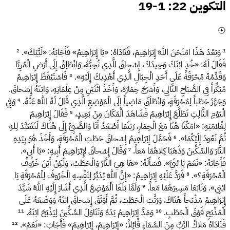
التكوين 22: 1-19
¹
وَبَعْدَ هَذَا امْتَحَنَ اللهُ إِبْرَاهِيمَ، فَنَادَاهُ: «يَا إِبْرَاهِيمُ» فَأَجَابَهُ: «لَبَّيْكَ».
²
فَقَالَ لَهُ: «خُذِ ابْنَكَ وَحِيدَكَ، إِسْحاقَ الَّذِي تُحِبُّهُ، وَانْطَلِقْ إِلَى أَرْضِ الْمُرِيَّا
وَقَدِّمْهُ مُحْرَقَةً عَلَى أَحَدِ الْجِبَالِ الَّذِي أَهْدِيكَ إِلَيْهِ».
³
فَاسْتَيْقَظَ إِبْرَاهِيمُ
مُبَكِّراً فِي الصَّبَاحِ التَّالِي، وَأَسْرَجَ حِمَارَهُ، وَأَخَذَ اثْنَيْنِ مِنْ غِلْمَانِهِ، وَابْنَهُ إِسْحاقَ.
وَجَهَّزَ حَطَباً لِمُحْرَقَةٍ، وَانْطَلَقَ مَاضِياً إِلَى الْمَوْضِعِ الَّذِي قَالَ لَهُ اللهُ عَنْهُ.
⁴
وَفِي
الْيَوْمِ الثَّالِثِ تَطَلَّعَ إِبْرَاهِيمُ فَشَاهَدَ الْمَكَانَ مِنْ بَعِيدٍ،
⁵
فَقَالَ إِبْرَاهِيمُ
لِغُلامَيْهِ: «امْكُثَا هُنَا مَعَ الْحِمَارِ، رَيْثَمَا أَصْعَدُ أَنَا وَالصَّبِيُّ إِلَى هُنَاكَ لَنَتَعَبَّدَ لِلهِ
ثُمَّ نَعُودَ إِلَيْكُمَا».
⁶
فَحَمَّلَ إِبْرَاهِيمُ إِسْحاقَ حَطَبَ الْمُحْرَقَةِ، وَأَخَذَ هُوَ بِيَدِهِ
النَّارَ وَالسِّكِّينَ وَذَهَبَا كِلاهُمَا مَعاً.
⁷
وَقَالَ إِسْحاقُ لإِبْرَاهِيمَ أَبِيهِ: «يَا أَبِي».
فَأَجَابَهُ: «نَعَمْ يَا بُنَيَّ». فَسَأَلَهُ: «هَا هِيَ النَّارُ وَالْحَطَبُ، وَلَكِنْ أَيْنَ خَرُوفُ
الْمُحْرَقَةِ؟».
⁸
فَرَدَّ عَلَيْهِ إِبْرَاهِيمُ: «إِنَّ اللهَ يُدَبِّرُ لِنَفْسِهِ الْخَرُوفَ لِلْمُحْرَقَةِ يَا
ابْنِي». وَتَابَعَا مَسِيرَهُمَا مَعاً.
⁹
وَلَمَّا بَلَغَا الْمَوْضِعَ الَّذِي أَشَارَ إِلَيْهِ اللهُ شَيَّدَ
إِبْرَاهِيمُ مَذْبَحاً هُنَاكَ، وَرَتَّبَ الْحَطَبَ، ثُمَّ أَوْثَقَ إِسْحاقَ ابْنَهُ وَوَضَعَهُ عَلَى
الْمَذْبَحِ فَوْقَ الْحَطَبِ.
¹⁰
وَمَدَّ إِبْرَاهِيمُ يَدَهُ وَتَنَاوَلَ السِّكِّينَ لِيَذْبَحَ ابْنَهُ.
¹¹
فَنَادَاهُ مَلاكُ الرَّبِّ مِنَ السَّمَاءِ قَائِلاً: «إِبْرَاهِيمُ، إِبْرَاهِيمُ» فَأَجَابَ: «نَعَمْ».
¹²