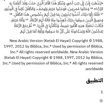
«لِنَذْهَبْ إِذَنْ إِلَى بَيْتِ لَحْمٍ، وَنَنْظُرْ هَذَا الأَمْرَ الَّذِي حَدَثَ وَقَدْ أَعْلَمَنَا بِهِ
الرَّبُّ!»
¹⁶
وَجَاءُوا مُسْرِعِينَ، فَوَجَدُوا مَرْيَمَ وَيُوسُفَ، وَالطِّفْلَ نَائِماً فِي الْمِذْوَدِ.
¹⁷
فَلَمَّا رَأَوْا ذلِكَ، أَخَذُوا يُخْبِرُونَ بِمَا قِيلَ لَهُمْ بِخُصُوصِ هَذَا الطِّفْلِ.
¹⁸
وَجَمِيعُ الَّذِينَ سَمِعُوا بِذلِكَ دُهِشُوا مِمَّا قَالَهُ لَهُمُ الرُّعَاةُ.
¹⁹
وَأَمَّا مَرْيَمُ،
فَكَانَتْ تَحْفَظُ هذِهِ الأُمُورَ جَمِيعاً، وَتَتَأَمَّلُهَا فِي قَلْبِهَا.
²⁰
ثُمَّ رَجَعَ الرُّعَاةُ
يُمَجِّدُونَ اللهَ وَيُسَبِّحُونَهُ عَلَى كُلِّ مَا سَمِعُوهُ وَرَأَوْهُ كَمَا قِيلَ لَهُمْ.
New Arabic Version (Ketab El Hayat) Copyright © 1988,
1997, 2012 by Biblica, Inc.®‎ Used by permission of Biblica,
Inc.® All rights reserved worldwide. New Arabic Version
(Ketab El Hayat) Copyright © 1988, 1997, 2012 by Biblica,
Inc.® Used by permission of Biblica, Inc.® All rights reserved
worldwide.
التطبيق
1