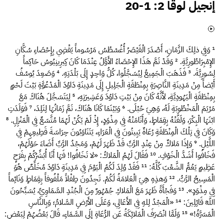
إنجيل لوقا 2: 1-20
¹
وَفِي ذلِكَ الزَّمَانِ، أَصْدَرَ الْقَيْصَرُ أُغُسْطُسُ مَرْسُوماً يَقْضِي بِإِحْصَاءِ سُكَّانِ
الإِمْبِرَاطُورِيَّةِ.
²
وَقَدْ تَمَّ هَذَا الإِحْصَاءُ الأَوَّلُ عِنْدَمَا كَانَ كِيرِينِيُوسُ حَاكِماً
لِسُورِيَّةَ.
³
فَذَهَبَ الْجَمِيعُ لِيُسَجَّلُوا، كُلُّ وَاحِدٍ إِلَى بَلْدَتِهِ.
⁴
وَصَعِدَ يُوسُفُ
أَيْضاً مِنْ مَدِينَةِ النَّاصِرَةِ بِمِنْطَقَةِ الْجَلِيلِ إِلَى مَدِينَةِ دَاوُدَ الْمَدْعُوَّةِ بَيْتَ لَحْمٍ
بِمِنْطَقَةِ الْيَهُودِيَّةِ، لأَنَّهُ كَانَ مِنْ بَيْتِ دَاوُدَ وَعَشِيرَتِهِ،
⁵
لِيَتَسَجَّلَ هُنَاكَ مَعَ
مَرْيَمَ الْمَخْطُوبَةِ لَهُ، وَهِيَ حُبْلَى.
⁶
وَبَيْنَمَا كَانَا هُنَاكَ، تَمَّ زَمَانُهَا لِتَلِدَ،
⁷
فَوَلَدَتِ
ابْنَهَا الْبِكْرَ، وَلَفَّتْهُ بِقِمَاطٍ، وَأَنَامَتْهُ فِي مِذْوَدٍ، إِذْ لَمْ يَكُنْ لَهُمَا مُتَّسَعٌ فِي الْمَنْزِلِ.
⁸
وَكَانَ فِي تِلْكَ الْمِنْطَقَةِ رُعَاةٌ يَبِيتُونَ فِي الْعَرَاءِ، يَتَنَاوَبُونَ حِرَاسَةَ قَطِيعِهِمْ فِي
اللَّيْلِ.
⁹
وَإذَا مَلاكٌ مِنْ عِنْدِ الرَّبِّ قَدْ ظَهَرَ لَهُمْ، وَمَجْدُ الرَّبِّ أَضَاءَ حَوْلَهُمْ،
فَخَافُوا أَشَدَّ الْخَوْفِ.
¹⁰
فَقَالَ لَهُمُ الْمَلاكُ: «لا تَخَافُوا! فَهَا أَنَا أُبَشِّرُكُمْ بِفَرَحٍ
عَظِيمٍ يَعُمُّ الشَّعْبَ كُلَّهُ:
¹¹
فَقَدْ وُلِدَ لَكُمُ الْيَوْمَ فِي مَدِينَةِ دَاوُدَ مُخَلِّصٌ هُوَ
الْمَسِيحُ الرَّبُّ.
¹²
وَهذِهِ هِيَ الْعَلامَةُ لَكُمْ. تَجِدُونَ طِفْلاً مَلْفُوفاً بِقِمَاطٍ وَنَائِماً
فِي مِذْوَدٍ».
¹³
وَفَجْأَةً ظَهَرَ مَعَ الْمَلاكِ جُمْهُورٌ مِنَ الْجُنْدِ السَّمَاوِيِّ، يُسَبِّحُونَ
اللهَ قَائِلِينَ:
¹⁴
«الْمَجْدُ لِلهِ فِي الأَعَالِي، وَعَلَى الأَرْضِ السَّلامُ؛ وَبِالنَّاسِ
الْمَسَرَّةُ!»
¹⁵
وَلَمَّا انْصَرَفَ الْمَلائِكَةُ عَنِ الرُّعَاةِ إِلَى السَّمَاءِ، قَالَ بَعْضُهُمْ لِبَعْضٍ: