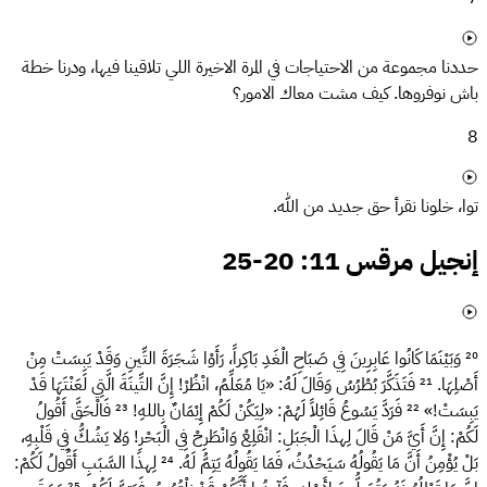
حددنا مجموعة من الاحتياجات في المرة الاخيرة اللي تلاقينا فيها، ودرنا خطة
باش نوفروها. كيف مشت معاك الامور؟
8
توا، خلونا نقرأ حق جديد من الله.
إنجيل مرقس 11: 20-25
²⁰
وَبَيْنَمَا كَانُوا عَابِرِينَ فِي صَبَاحِ الْغَدِ بَاكِراً، رَأَوْا شَجَرَةَ التِّينِ وَقَدْ يَبِسَتْ مِنْ
أَصْلِهَا.
²¹
فَتَذَكَّرَ بُطْرُسُ وَقَالَ لَهُ: «يَا مُعَلِّمُ، انْظُرْ! إِنَّ التِّينَةَ الَّتِي لَعَنْتَهَا قَدْ
يَبِسَتْ!»
²²
فَرَدَّ يَسُوعُ قَائِلاً لَهُمْ: «لِيَكُنْ لَكُمْ إِيْمَانٌ بِاللهِ!
²³
فَالْحَقَّ أَقُولُ
لَكُمْ: إِنَّ أَيَّ مَنْ قَالَ لِهذَا الْجَبَلِ: انْقَلِعْ وَانْطَرِحْ فِي الْبَحْرِ! وَلا يَشُكُّ فِي قَلْبِهِ،
بَلْ يُؤْمِنُ أَنَّ مَا يَقُولُهُ سَيَحْدُثُ، فَمَا يَقُولُهُ يَتِمُّ لَهُ.
²⁴
لِهذَا السَّبَبِ أَقُولُ لَكُمْ: