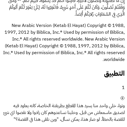
إِنَّ مَا تَطْلُبُونَهُ وَتُصَلُّونَ لأَجْلِهِ، فَآمِنُوا أَنَّكُمْ قَدْ نِلْتُمُوهُ، فَيَتِمَّ لَكُمْ.
²⁵
وَمَتَى
وَقَفْتُمْ تُصَلُّونَ، وَكَانَ لَكُمْ عَلَى أَحَدٍ شَيْءٌ، فَاغْفِرُوا لَهُ، لِكَيْ يَغْفِرَ لَكُمْ أَبُوكُمُ
الَّذِي فِي السَّمَاوَاتِ زَلاتِكُمْ أَيْضاً.
New Arabic Version (Ketab El Hayat) Copyright © 1988,
1997, 2012 by Biblica, Inc.®‎ Used by permission of Biblica,
Inc.® All rights reserved worldwide. New Arabic Version
(Ketab El Hayat) Copyright © 1988, 1997, 2012 by Biblica,
Inc.® Used by permission of Biblica, Inc.® All rights reserved
worldwide.
التطبيق
1
وتوا، خلي واحد منا يسرد هذا المقطع بطريقتة الخاصة، كانه يعاود فيه
لصديق ماسمعاش من قبل. وخلينا نساعدوهم كان زادوا ولا نقصوا اي شئ
للقصة بالخطأ. لو صار هذا، يمكن نسأل، "وين نلقى هذا في القصة؟"