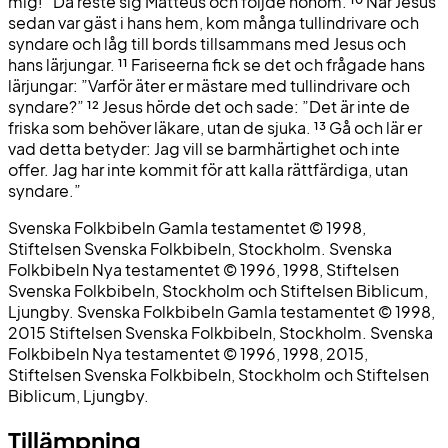
mig!” Då reste sig Matteus och följde honom.
¹⁰
När Jesus
sedan var gäst i hans hem, kom många tullindrivare och
syndare och låg till bords tillsammans med Jesus och
hans lärjungar.
¹¹
Fariseerna fick se det och frågade hans
lärjungar: ”Varför äter er mästare med tullindrivare och
syndare?”
¹²
Jesus hörde det och sade: ”Det är inte de
friska som behöver läkare, utan de sjuka.
¹³
Gå och lär er
vad detta betyder: Jag vill se barmhärtighet och inte
offer. Jag har inte kommit för att kalla rättfärdiga, utan
syndare.”
Svenska Folkbibeln Gamla testamentet © 1998,
Stiftelsen Svenska Folkbibeln, Stockholm. Svenska
Folkbibeln Nya testamentet © 1996, 1998, Stiftelsen
Svenska Folkbibeln, Stockholm och Stiftelsen Biblicum,
Ljungby. Svenska Folkbibeln Gamla testamentet © 1998,
2015 Stiftelsen Svenska Folkbibeln, Stockholm. Svenska
Folkbibeln Nya testamentet © 1996, 1998, 2015,
Stiftelsen Svenska Folkbibeln, Stockholm och Stiftelsen
Biblicum, Ljungby.
Tillämpning